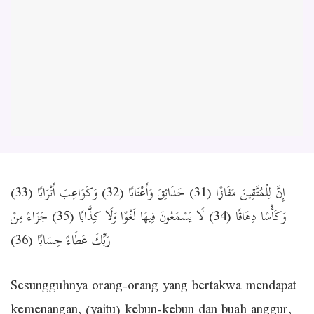
إِنَّ لِلْمُتَّقِينَ مَفَازًا (31) حَدَائِقَ وَأَعْنَابًا (32) وَكَوَاعِبَ أَتْرَابًا (33)
وَكَأْسًا دِهَاقًا (34) لَا يَسْمَعُونَ فِيهَا لَغْوًا وَلَا كِذَّابًا (35) جَزَاءً مِنْ
رَبِّكَ عَطَاءً حِسَابًا (36)
Sesungguhnya orang-orang yang bertakwa mendapat
kemenangan, (yaitu) kebun-kebun dan buah anggur,