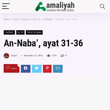
Home
»
Tafsir Al-Quran
»
Juz 30
»
An-Naba'
»
An-Naba’, ayat 31-36
An-Naba'
Juz 30
Tafsir Al-Quran
An-Naba’, ayat 31-36
Faizal
Desember 23, 2016
1359
0
1
Save