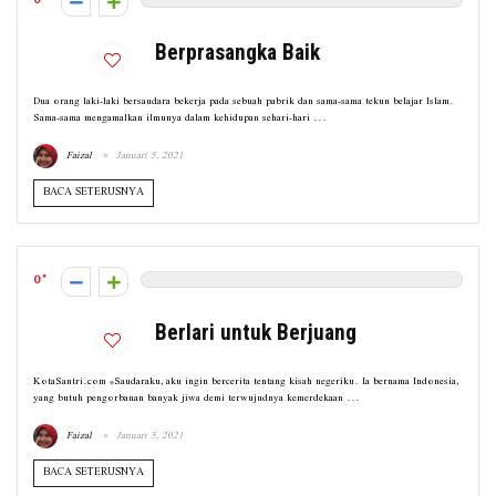
0
Berprasangka Baik
Dua orang laki-laki bersaudara bekerja pada sebuah pabrik dan sama-sama tekun belajar Islam.
Sama-sama mengamalkan ilmunya dalam kehidupan sehari-hari ...
Faizal
Januari 5, 2021
BACA SETERUSNYA
0
Berlari untuk Berjuang
KotaSantri.com *Saudaraku, aku ingin bercerita tentang kisah negeriku. Ia bernama Indonesia,
yang butuh pengorbanan banyak jiwa demi terwujudnya kemerdekaan ...
Faizal
Januari 5, 2021
BACA SETERUSNYA