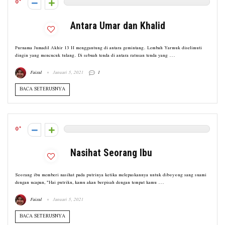
0
Antara Umar dan Khalid
Purnama Jumadil Akhir 13 H menggantung di antara gemintang. Lembah Yarmuk diselimuti
dingin yang mencucuk tulang. Di sebuah tenda di antara ratusan tenda yang ...
Faizal
Januari 5, 2021
1
BACA SETERUSNYA
0
Nasihat Seorang Ibu
Seorang ibu memberi nasihat pada putrinya ketika melepaskannya untuk diboyong sang suami
dengan ucapan, "Hai putriku, kamu akan berpisah dengan tempat kamu ...
Faizal
Januari 5, 2021
BACA SETERUSNYA