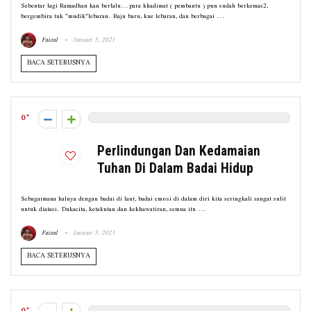
Sebentar lagi Ramadhan kan berlalu...para khadimat ( pembantu ) pun sudah berkemas2,
bergembira tuk "mudik"lebaran. Baju baru, kue lebaran, dan berbagai ...
Faizal
Januari 5, 2021
BACA SETERUSNYA
0
Perlindungan Dan Kedamaian
Tuhan Di Dalam Badai Hidup
Sebagaimana halnya dengan badai di laut, badai emosi di dalam diri kita seringkali sangat sulit
untuk diatasi. Dukacita, ketakutan dan kekhawatiran, semua itu ...
Faizal
Januari 5, 2021
BACA SETERUSNYA