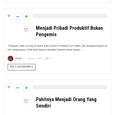
0
Menjadi Pribadi Produktif Bukan
Pengemis
"Sungguh, salah seorang di antara kamu mencari setumpuk kayu bakar, lalu menggendongnya di
atas punggungnya, lebih baik baginya daripada meminta¬minta kepada ...
Faizal
Januari 5, 2021
1
BACA SETERUSNYA
0
Pahitnya Menjadi Orang Yang
Sendiri