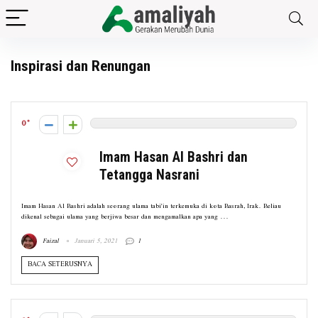
Inspirasi dan Renungan
0
Imam Hasan Al Bashri dan
Tetangga Nasrani
Imam Hasan Al Bashri adalah seorang ulama tabi'in terkemuka di kota Basrah, Irak. Beliau
dikenal sebagai ulama yang berjiwa besar dan mengamalkan apa yang ...
Faizal
Januari 5, 2021
1
BACA SETERUSNYA