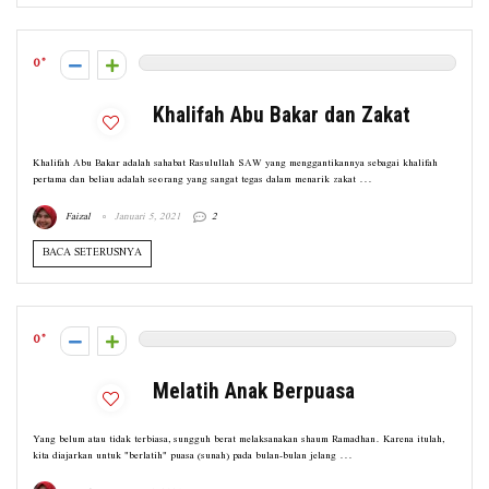
0
Khalifah Abu Bakar dan Zakat
Khalifah Abu Bakar adalah sahabat Rasulullah SAW yang menggantikannya sebagai khalifah
pertama dan beliau adalah seorang yang sangat tegas dalam menarik zakat ...
Faizal
Januari 5, 2021
2
BACA SETERUSNYA
0
Melatih Anak Berpuasa
Yang belum atau tidak terbiasa, sungguh berat melaksanakan shaum Ramadhan. Karena itulah,
kita diajarkan untuk "berlatih" puasa (sunah) pada bulan-bulan jelang ...