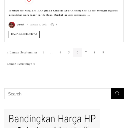
Beberapa hari yang lalu IKAA (Ikatan Keluarga Antar Alumni) SMP 12 dari berbagai angkatan
mengadakan acara Sahur on The Road. Berikut ini kami sampaikan ...
Faizal
Januari 5, 2021
1
BACA SETERUSNYA
« Laman Sebelumnya
1
…
4
5
6
7
8
9
Laman Berikutnya »