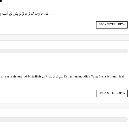
18
{قَالَتِ الأعْرَابُ آمَنَّا قُلْ لَمْ تُؤْمِنُوا وَلَكِنْ قُولُوا أَسْلَمْنَا وَلَمَّا يَدْخُلِ الإيمَانُ فِي قُلُوبِكُمْ وَإِنْ تُطِيعُوا اللَّهَ وَرَسُولَهُ ...
BACA SETERUSNYA
(Kamar-kamar) Makkiyyah, 18 ayat Turun sesudah surat Al-Mujadilah 
BACA SETERUSNYA