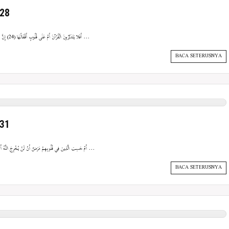
-28
{أَفَلا يَتَدَبَّرُونَ الْقُرْآنَ أَمْ عَلَى قُلُوبٍ أَقْفَالُهَا (24) إِنَّ الَّذِينَ ارْتَدُّوا عَلَى أَدْبَارِهِمْ مِنْ بَعْدِ مَا تَبَيَّنَ لَهُمُ الْهُدَى ...
BACA SETERUSNYA
-31
{أَمْ حَسِبَ الَّذِينَ فِي قُلُوبِهِمْ مَرَضٌ أَنْ لَنْ يُخْرِجَ اللَّهُ أَضْغَانَهُمْ (29) وَلَوْ نَشَاءُ لأرَيْنَاكَهُمْ فَلَعَرَفْتَهُمْ بِسِيمَاهُمْ ...
BACA SETERUSNYA