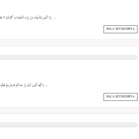
{إِنَّ الَّذِينَ يُنَادُونَكَ مِنْ وَرَاءِ الْحُجُرَاتِ أَكْثَرُهُمْ لا يَعْقِلُونَ (4) وَلَوْ أَنَّهُمْ صَبَرُوا حَتَّى تَخْرُجَ إِلَيْهِمْ لَكَانَ خَيْرًا ...
BACA SETERUSNYA
{يَا أَيُّهَا الَّذِينَ آمَنُوا إِنْ جَاءَكُمْ فَاسِقٌ بِنَبَإٍ فَتَبَيَّنُوا أَنْ تُصِيبُوا قَوْمًا بِجَهَالَةٍ فَتُصْبِحُوا عَلَى مَا فَعَلْتُمْ نَادِمِينَ ...
BACA SETERUSNYA