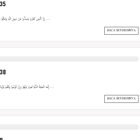
-35
{إِنَّ الَّذِينَ كَفَرُوا وَصَدُّوا عَنْ سَبِيلِ اللَّهِ وَشَاقُّوا الرَّسُولَ مِنْ بَعْدِ مَا تَبَيَّنَ لَهُمُ الْهُدَى لَنْ يَضُرُّوا اللَّهَ شَيْئًا ...
BACA SETERUSNYA
-38
{إِنَّمَا الْحَيَاةُ الدُّنْيَا لَعِبٌ وَلَهْوٌ وَإِنْ تُؤْمِنُوا وَتَتَّقُوا يُؤْتِكُمْ أُجُورَكُمْ وَلا يَسْأَلْكُمْ أَمْوَالَكُمْ (36) إِنْ يَسْأَلْكُمُوهَا ...
BACA SETERUSNYA