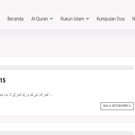
Beranda
Al-Quran
Rukun Islam
Kumpulan Doa
N
-15
{أَفَمَنْ كَانَ عَلَى بَيِّنَةٍ مِنْ رَبِّهِ كَمَنْ زُيِّنَ لَهُ سُوءُ عَمَلِهِ وَاتَّبَعُوا أَهْوَاءَهُمْ (14) مَثَلُ الْجَنَّةِ الَّتِي وُعِدَ الْمُتَّقُونَ ...
BACA SETERUSNYA