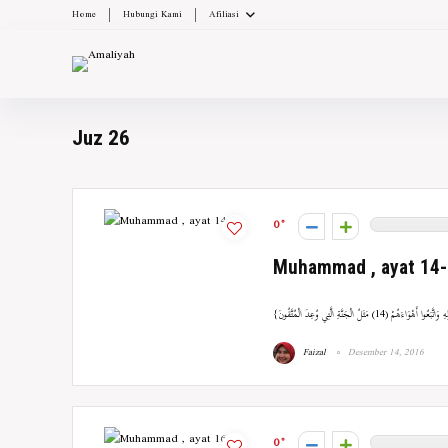
Home
Hubungi Kami
Afiliasi
Juz 26
0
Muhammad , ayat 14
Faizal
Desember 14, 2016
0