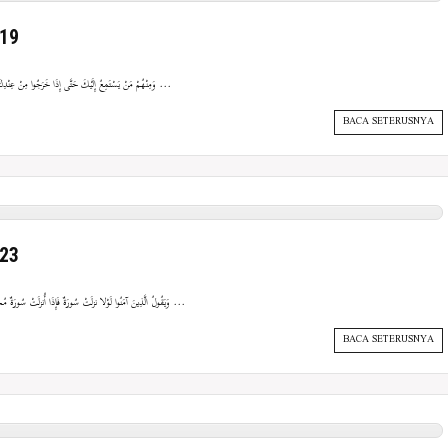
-19
{وَمِنْهُمْ مَنْ يَسْتَمِعُ إِلَيْكَ حَتَّى إِذَا خَرَجُوا مِنْ عِنْدِكَ قَالُوا لِلَّذِينَ أُوتُوا الْعِلْمَ مَاذَا قَالَ آنِفًا أُولَئِكَ الَّذِينَ طَبَعَ ...
BACA SETERUSNYA
-23
{وَيَقُولُ الَّذِينَ آمَنُوا لَوْلا نزلَتْ سُورَةٌ فَإِذَا أُنزلَتْ سُورَةٌ مُحْكَمَةٌ وَذُكِرَ فِيهَا الْقِتَالُ رَأَيْتَ الَّذِينَ فِي قُلُوبِهِمْ مَرَضٌ ...
BACA SETERUSNYA