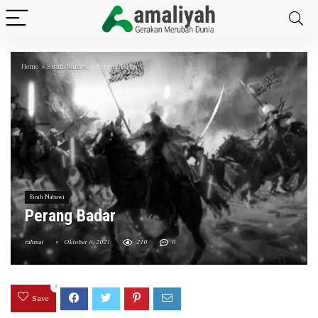
Home
»
Sirah Nabawi
»
Perang Badar
Sirah Nabawi
Perang Badar
rahmat
Oktober 6, 2021
210
0
2
Save