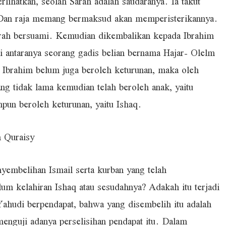
lihatkan, seolah Sarah adalah saudaranya. Ia takut
. Dan raja memang bermaksud akan memperisterikannya.
arah bersuami. Kemudian dikembalikan kepada Ibrahim
di antaranya seorang gadis belian bernama Hajar- Olelm
 Ibrahim belum juga beroleh keturunan, maka oleh
ang tidak lama kemudian telah beroleh anak, yaitu
pun beroleh keturunan, yaitu Ishaq.
 Quraisy
nyembelihan Ismail serta kurban yang telah
m kelahiran Ishaq atau sesudahnya? Adakah itu terjadi
h Yahudi berpendapat, bahwa yang disembelih itu adalah
menguji adanya perselisihan pendapat itu. Dalam