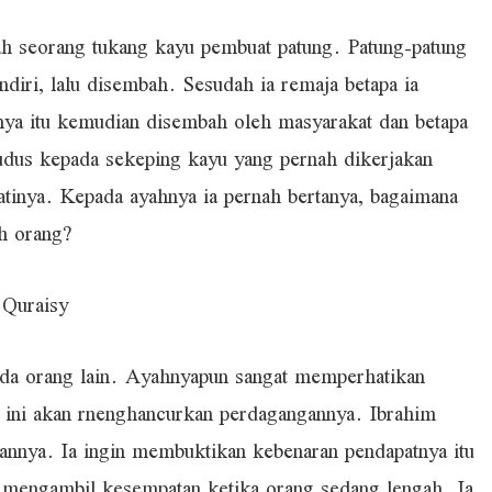
yah seorang tukang kayu pembuat patung. Patung-patung
diri, lalu disembah. Sesudah ia remaja betapa ia
hnya itu kemudian disembah oleh masyarakat dan betapa
dus kepada sekeping kayu yang pernah dikerjakan
atinya. Kepada ayahnya ia pernah bertanya, bagaimana
ah orang?
 Quraisy
ada orang lain. Ayahnyapun sangat memperhatikan
al ini akan rnenghancurkan perdagangannya. Ibrahim
rannya. Ia ingin membuktikan kebenaran pendapatnya itu
a mengambil kesempatan ketika orang sedang lengah. Ia