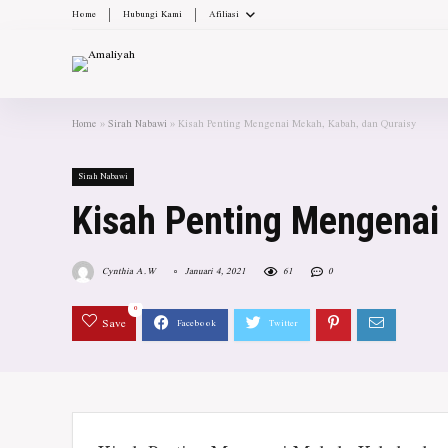
Home
Hubungi Kami
Afiliasi
Home
»
Sirah Nabawi
»
Kisah Penting Mengenai Mekah, Kabah, dan Quraisy
Sirah Nabawi
Kisah Penting Mengenai
Cynthia A.W
Januari 4, 2021
61
0
0
Save