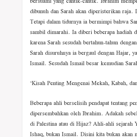
bersuami yang cantik-cantik. Ibrahim memper
dibunuh dan Sarah akan diperisterikan raja
Tetapi dalam tidurnya ia bermimpi bahwa S
sambil dimarahi. Ia diberi beberapa hadiah 
karena Sarah sesudah bertahun-tahun dengan
Sarah disuruhnya ia bergaul dengan Hajar, y
Ismail. Sesudah Ismail besar kemudian Sarah
‘Kisah Penting Mengenai Mekah, Kabah, dan
Beberapa ahli berselisih pendapat tentang pe
dipersembahkan oleh Ibrahim. Adakah sebelu
di Palestina atau di Hijaz? Ahli-ahli sejara
Ishaq, bukan Ismail. Disini kita bukan akan 