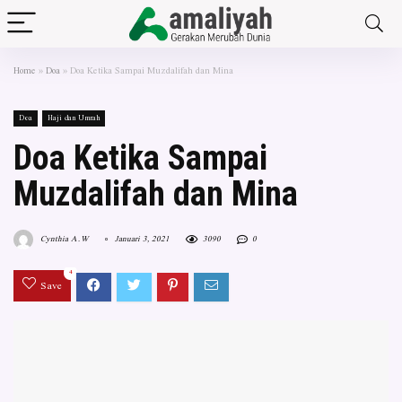
Home
»
Doa
»
Doa Ketika Sampai Muzdalifah dan Mina
Doa
Haji dan Umrah
Doa Ketika Sampai
Muzdalifah dan Mina
Cynthia A.W
Januari 3, 2021
3090
0
4
Save