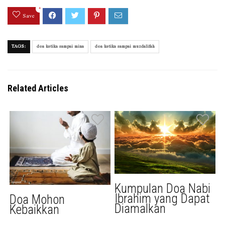
4
Save
TAGS:
doa ketika sampai mina
doa ketika sampai muzdalifah
Related Articles
Kumpulan Doa Nabi
Ibrahim yang Dapat
Doa Mohon
Diamalkan
Kebaikkan