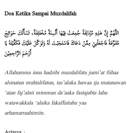
Doa Ketika Sampai Muzdalifah
اللَّهُمَّ إِنَّ هَذِهِ مُزْدَلِفَةُ جُمِعَتْ فِيْهَا أَلْسِنَةٌ مُخْتَلِفَةٌ، تَسْأَلُكَ حَوَائِجَ
مُتَنَوِّعَةً فَاجْعَلْنِيْ مِمَّنْ دَعَاكَ فَاسْتَجَبْتَ لَهُ وَتَوَكَّلَ عَلَيْكَ فَكَفَّيْتَهُ يَا
أَرْحَمَ الرَّاحِمِيْنَ
Allahumma inna hadzihi muzdalifatu jumi’at fiihaa
alsinatun muhtalifatun, tas’aluka hawaa ija mutanawan
‘atan faj’alnii mimman da’aaka fastajabta lahu
watawakkala ‘alaika fakaffaitahu yaa
arhamarraahimiin.
Artinya :